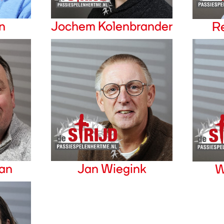
n
Jochem Kolenbrander
R
an
Jan Wiegink
W