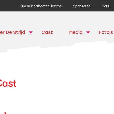
Openluchttheater Hertme
Sponsoren
Pers
er De Strijd
Cast
Media
Foto's
Cast