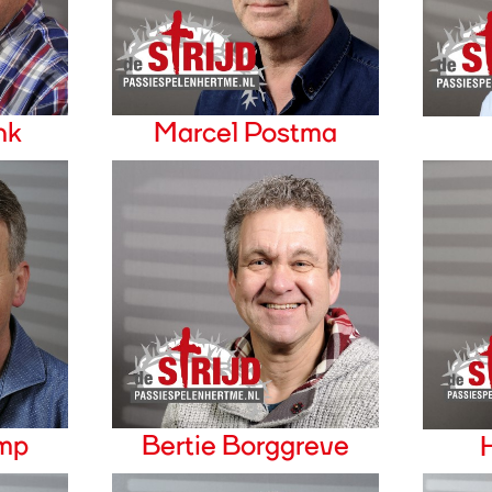
nk
Marcel Postma
mp
Bertie Borggreve