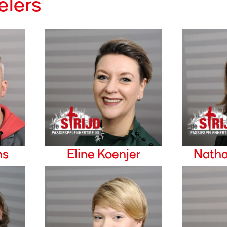
elers
ns
Eline Koenjer
Natha