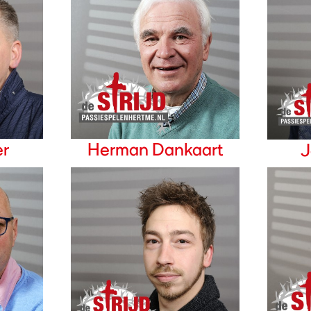
er
Herman Dankaart
J