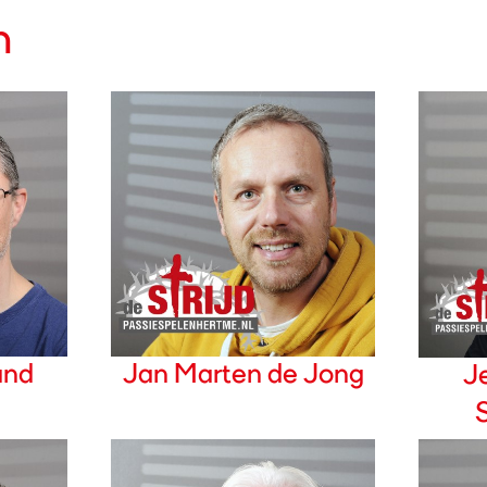
n
and
Jan Marten de Jong
J