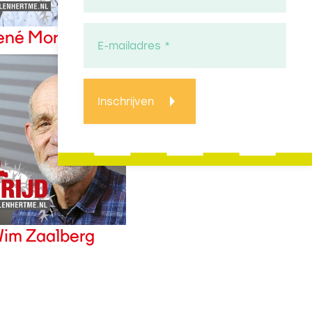
ené Morshuis
Inschrijven
im Zaalberg