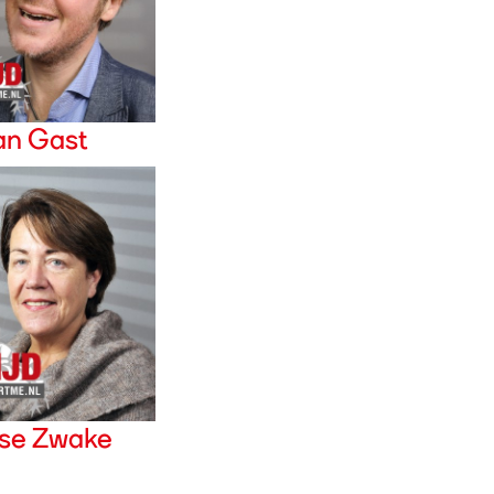
an Gast
ise Zwake