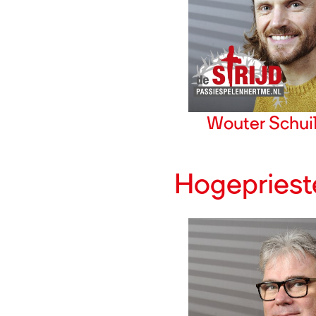
Wouter Schui
Hogeprieste