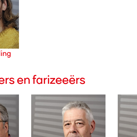
ling
rs en farizeeërs