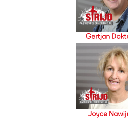
Gertjan Dokt
Joyce Nawij