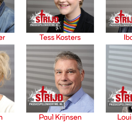
er
Tess Kosters
Ib
n
Paul Krijnsen
Lou