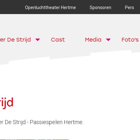
Openluchttheater Hertme
Sponsoren
Pers
er De Strijd
Cast
Media
Foto's
ijd
er De Strijd - Passiespelen Hertme.