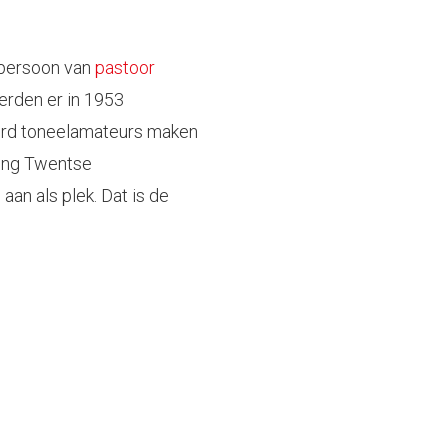
 persoon van
pastoor
werden er in 1953
erd toneelamateurs maken
ting Twentse
an als plek. Dat is de