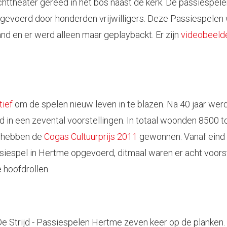
ttheater gereed in het bos naast de kerk. De passiespele
 opgevoerd door honderden vrijwilligers. Deze Passiespelen
and en er werd alleen maar geplaybackt. Er zijn
videobeeld
tief
om de spelen nieuw leven in te blazen. Na 40 jaar wer
 in een zevental voorstellingen. In totaal woonden 8500
en hebben de
Cogas Cultuurprijs 2011
gewonnen. Vanaf eind
siespel in Hertme opgevoerd, ditmaal waren er acht voors
 hoofdrollen.
De Strijd - Passiespelen Hertme zeven keer op de planken. 