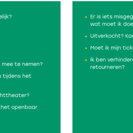
lijk?
Er is iets misge
wat moet ik do
Uitverkocht? Kan
Moet ik mijn tic
Ik ben verhinder
s mee te nemen?
retourneren?
tijdens het
chttheater?
t het openbaar