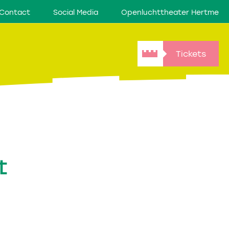
Contact
Social Media
Openluchttheater Hertme
Tickets
t