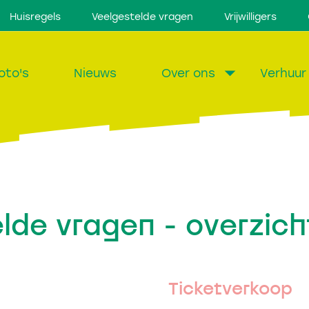
Huisregels
Veelgestelde vragen
Vrijwilligers
oto's
Nieuws
Over ons
Verhuur
lde vragen - overzich
Ticketverkoop