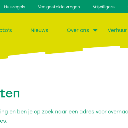
Huisregels
Veelgestelde vragen
Vrijwilligers
oto's
Nieuws
Over ons
Verhuur
ten
ling en ben je op zoek naar een adres voor overna
es.