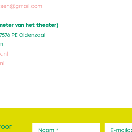
ssen@gmail.com
meter van het theater)
7576 PE Oldenzaal
11
.nl
nl
voor