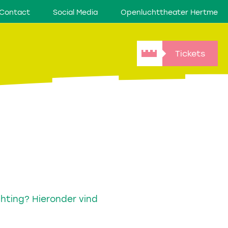
Contact
Social Media
Openluchttheater Hertme
Tickets
chting? Hieronder vind