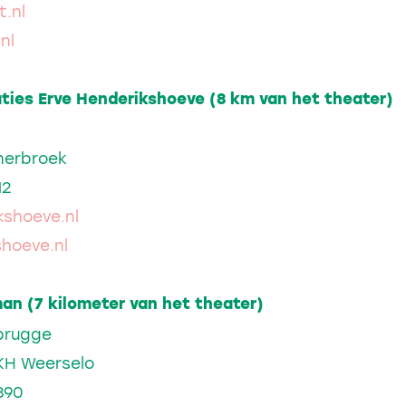
t.nl
nl
ies Erve Henderikshoeve (8 km van het theater)
rnerbroek
12
shoeve.nl
hoeve.nl
an (7 kilometer van het theater)
brugge
KH Weerselo
390