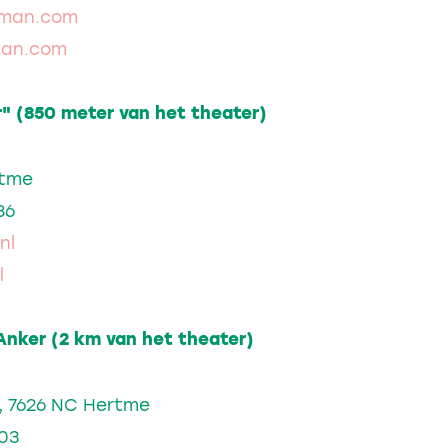
lman.com
man.com
r" (850 meter van het theater)
rtme
86
nl
l
Anker (2 km van het theater)
 7626 NC Hertme
703