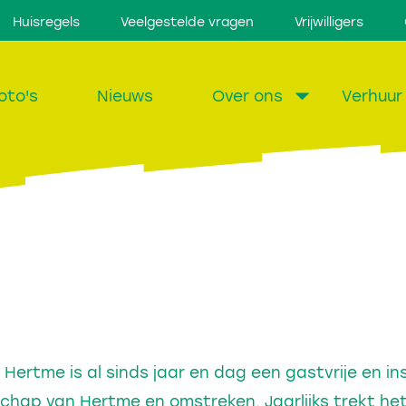
Huisregels
Veelgestelde vragen
Vrijwilligers
oto's
Nieuws
Over ons
Verhuur
ertme is al sinds jaar en dag een gastvrije en in
hap van Hertme en omstreken. Jaarlijks trekt he