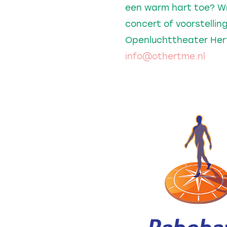
een warm hart toe? Wi
concert of voorstelli
Openluchttheater Hert
info@othertme.nl