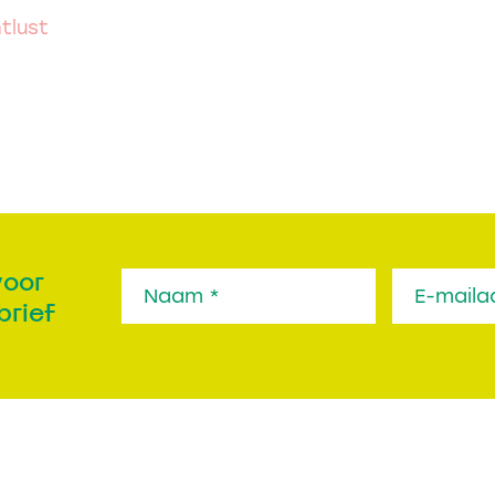
tlust
voor
brief