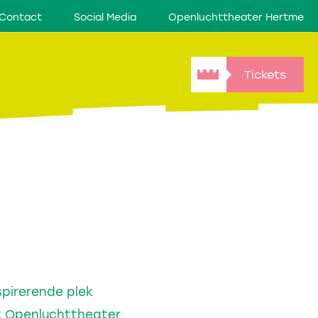
Contact
Social Media
Openluchttheater Hertme
Tickets
spirerende plek
t Openluchttheater