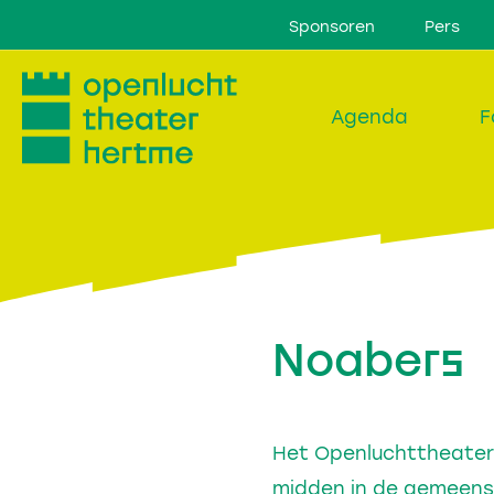
Sponsoren
Pers
Agenda
F
Noabers
Het Openluchttheater H
midden in de gemeensc