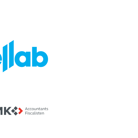
Altijd op de hoogte van
de laatste events
Schrijf je in en ontvang onze
nieuwsbrief met de laatste updates
in je mailbox!