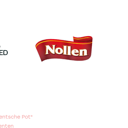
entsche Pot"
menten