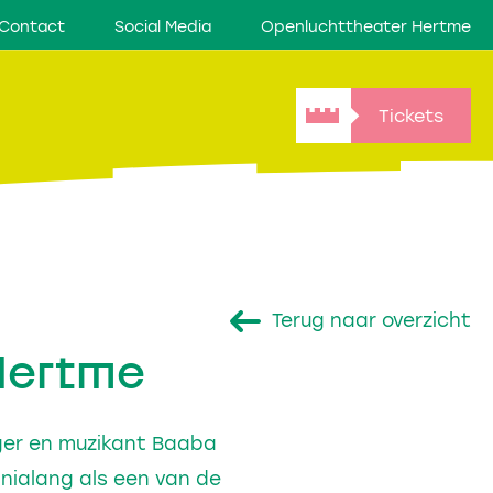
Contact
Social Media
Openluchttheater Hertme
Tickets
Terug naar overzicht
 Hertme
nger en muzikant Baaba
ennialang als een van de