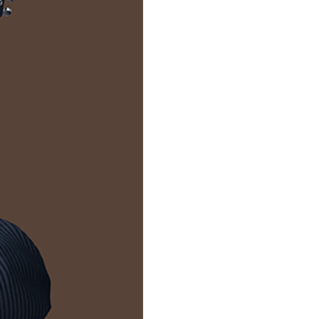
Altijd op de hoogte van
de laatste events
Schrijf je in en ontvang onze
nieuwsbrief met de laatste updates
in je mailbox!