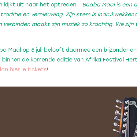
 kijkt uit naar het optreden:
“Baaba Maal is een ar
traditie en vernieuwing. Zijn stem is indrukwekkend
 verbinden maakt zijn muziek zo krachtig. We zijn tr
 Maal op 5 juli belooft daarmee een bijzonder en 
binnen de komende editie van Afrika Festival Her
an hier je tickets
!