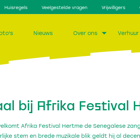
Huisregels
Veelgestelde vragen
Vrijwilligers
oto's
Nieuws
Over ons
Verhuur
l bij Afrika Festival
rwelkomt Afrika Festival Hertme de Senegalese za
rlijke stem en brede muzikale blik geldt hij al dec