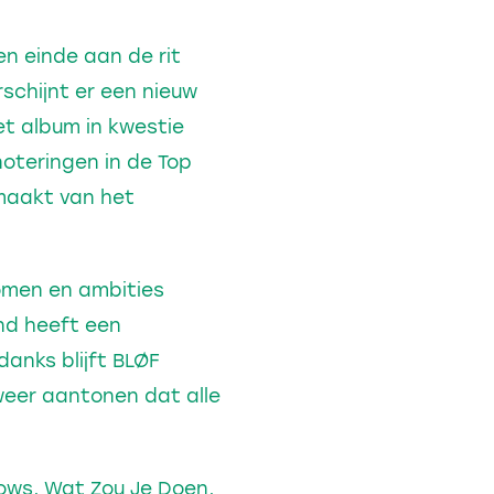
n einde aan de rit
rschijnt er een nieuw
het album in kwestie
noteringen in de Top
tmaakt van het
romen en ambities
nd heeft een
danks blijft BLØF
 weer aantonen dat alle
rows, Wat Zou Je Doen,