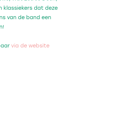
n klassiekers dat deze
Altijd op de hoogte van
ans van de band een
de laatste events
n!
Schrijf je in en ontvang onze
gbaar
via de website
nieuwsbrief met de laatste updates
in je mailbox!
Inschrijven