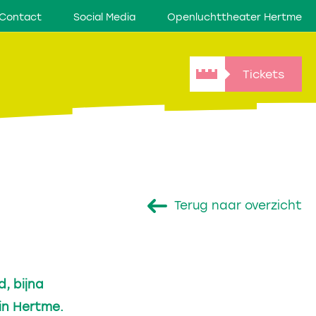
Contact
Social Media
Openluchttheater Hertme
Tickets
Terug naar overzicht
, bijna
in Hertme.