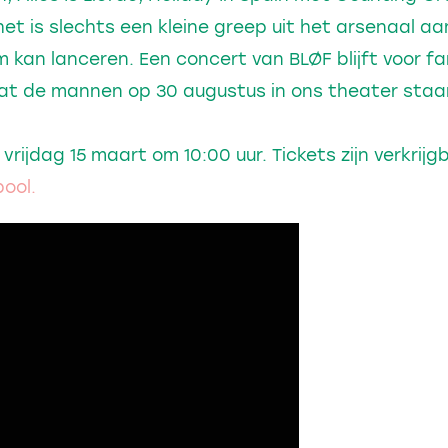
et is slechts een kleine greep uit het arsenaal aa
 kan lanceren. Een concert van BLØF blijft voor f
dat de mannen op 30 augustus in ons theater staa
vrijdag 15 maart om 10:00 uur. Tickets zijn verkrij
pool.