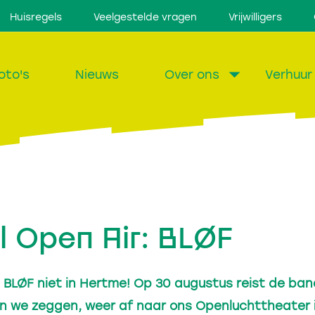
Huisregels
Veelgestelde vragen
Vrijwilligers
oto's
Nieuws
Over ons
Verhuur
 Open Air: BLØF
 BLØF niet in Hertme! Op 30 augustus reist de band
n we zeggen, weer af naar ons Openluchttheater 