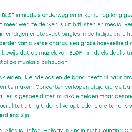
s BLØF inmiddels onderweg en er komt nog lang gee
t meer weg te denken is uit hitlijsten en media. Ve
 eindigen er steevast singles in de hitlijst en is 
oerder van diverse charts. Een grote hoeveelheid 
 bewijs dat de muziek van BLØF inmiddels deel ui
stalige muzikale geheugen.
ook eigenlijk eindeloos en de band heeft al haar d
en te maken. Concerten verkopen altijd uit, de ba
al, er is gespeeld met muzikale helden maar deson
ooral tot uiting tijdens live optredens die telkens
rdiend zijn.
 Alles Is Liefde, Holiday In Spain met Counting C