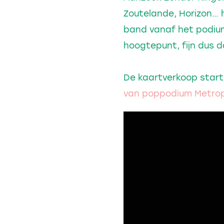
Zoutelande, Horizon… h
band vanaf het podium
hoogtepunt, fijn dus 
De kaartverkoop start 
van poppodium Metro