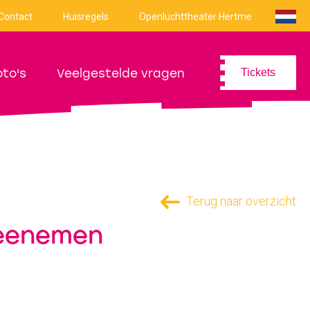
Contact
Huisregels
Openluchttheater Hertme
oto's
Veelgestelde vragen
Tickets
Terug naar overzicht
 meenemen