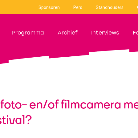
Sponsoren
Pers
Standhouders
Programma
Archief
Interviews
F
n foto- en/of filmcamera
stival?