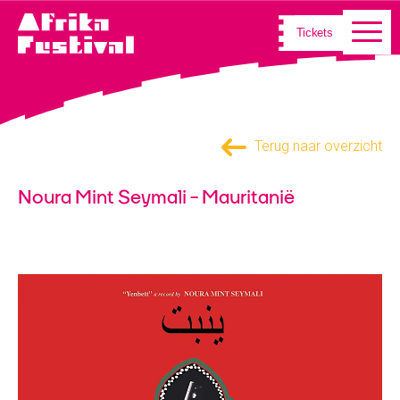
Tickets
Terug naar overzicht
Noura Mint Seymali - Mauritanië