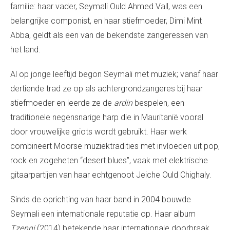
familie: haar vader, Seymali Ould Ahmed Vall, was een
belangrijke componist, en haar stiefmoeder,
Dimi Mint
Abba
, geldt als een van de bekendste zangeressen van
het land.
Al op jonge leeftijd begon Seymali met muziek; vanaf haar
dertiende trad ze op als achtergrondzangeres bij haar
stiefmoeder en leerde ze de
ardin
bespelen, een
traditionele negensnarige harp die in Mauritanië vooral
door vrouwelijke griots wordt gebruikt. Haar werk
combineert Moorse muziektradities met invloeden uit pop,
rock en zogeheten “desert blues”, vaak met elektrische
gitaarpartijen van haar echtgenoot Jeiche Ould Chighaly.
Sinds de oprichting van haar band in 2004 bouwde
Seymali een internationale reputatie op. Haar album
Tzenni
(2014) betekende haar internationale doorbraak,